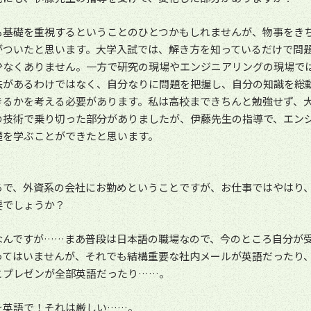
も基礎を重視するということのひとつかもしれませんが、物事をき
がついたと思います。大学入試では、解き方を知っているだけで問
少なくありません。一方で研究の現場やエンジニアリングの現場で
法があるわけではなく、自分なりに問題を把握し、自分の知識を総
きるかを考える必要があります。私は高校まできちんと勉強せず、
の技術で乗り切った部分がありましたが、伊藤先生の指導で、エン
礎を学ぶことができたと思います。
ろで、外資系の会社にお勤めということですが、お仕事ではやはり
要でしょうか？
なんですが……まあ普段は日本語の職場なので、今のところ自分が
ってはいませんが、それでも結構重要な社内メールが英語だったり
とプレゼンが全部英語だったり……。
を英語で！それは厳しい……。