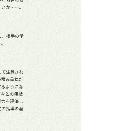
、とか……。
に、相手の予
た。
して注意され
の積み重ねだ
するようにな
方々との無駄
能力を評価し
生の指導の基