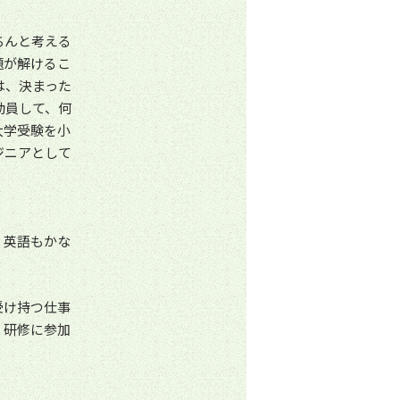
ちんと考える
題が解けるこ
は、決まった
動員して、何
大学受験を小
ジニアとして
、英語もかな
受け持つ仕事
、研修に参加