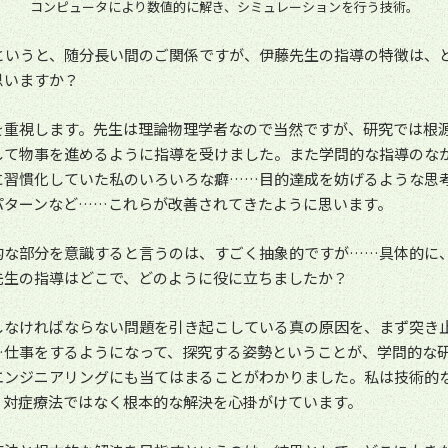
コンピュータにより数値的に解き、シミュレーションを行う技術。
年というと、随分長い間のご関係ですが、伊藤先生の指導の特徴は、
思いますか？
を重視します。先生は理論物理学者なので当然ですが、研究では根
して物事を進めるように指導を受けました。また学問的な指導のな
に習慣化していた私のいろいろな癖……目的達成を妨げるような思
パターンなど……これらが改善されてきたように思います。
的な部分を意識すると言うのは、すごく抽象的ですが……具体的に
先生の指導はどこで、どのように役に立ちましたか？
しなければならない問題を引き起こしている真の原因を、まず突き
…仕事をするようになって、探究する姿勢ということが、学問的な
エンジニアリングにも当てはまることがわかりました。私は技術的
、対症療法ではなく根本的な解決を心掛がけています。