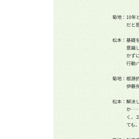
菊地：10
だと
松本：基礎
意識
かず
行動
菊地：根源
伊藤
松本：解決
か…
く、
ても