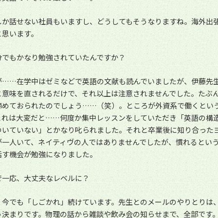
しか話せない社員もいますし、どうしてもそうなりますね。海外出
と思います。
分でもかなり勉強されていたんですか？
が……在学中はゼミなどで英語の文献も読んでいましたが、伊藤先
と意味を直されるだけで、それ以上は注意されませんでした。たぶ
諦めておられたのでしょう……（笑）。ところが外資系で働くとい
これは大変だと……何度か集中レッスンをしていただき「英語の構
ついていない」とかなり叱られました。それと卒業後に知り合った
が一人いて、ネイティヴの人ではありませんでしたが、慣れるとい
話す機会が勉強になりました。
で一応、大丈夫なレベルに？
、今でも「しごかれ」続けています。先生とのメールのやりとりは
う決まりです。物理の話から雑談や飲み会の知らせまで、全部です