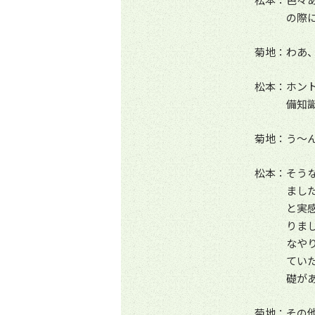
の際
菊地：わあ
松本：ホン
備知
菊地：う～
松本：そう
まし
と実
りま
なや
てい
礎が
菊地：その