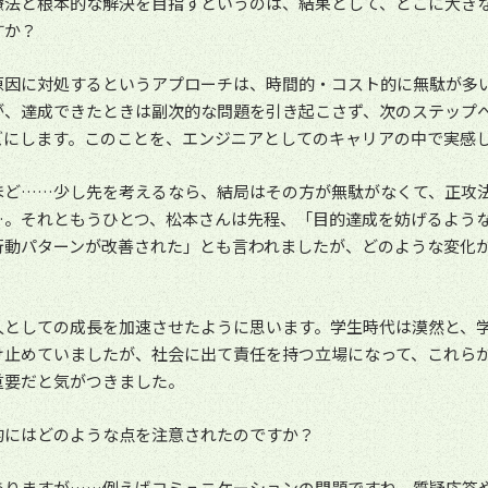
療法と根本的な解決を目指すというのは、結果として、どこに大き
すか？
原因に対処するというアプローチは、時間的・コスト的に無駄が多
が、達成できたときは副次的な問題を引き起こさず、次のステップ
ズにします。このことを、エンジニアとしてのキャリアの中で実感
ほど……少し先を考えるなら、結局はその方が無駄がなくて、正攻
…。それともうひとつ、松本さんは先程、「目的達成を妨げるよう
行動パターンが改善された」とも言われましたが、どのような変化
？
人としての成長を加速させたように思います。学生時代は漠然と、
け止めていましたが、社会に出て責任を持つ立場になって、これら
重要だと気がつきました。
的にはどのような点を注意されたのですか？
ありますが……例えばコミュニケーションの問題ですね。質疑応答