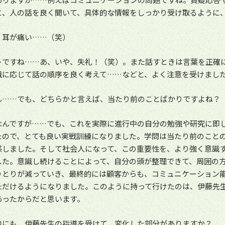
に、人の話を良く聞いて、具体的な情報をしっかり受け取るように
、耳が痛い……（笑）
トですね……あ、いや、失礼！（笑）。また話すときは言葉を正確
識に応じて話の順序を良く考えて……などと、よく注意を受けまし
ん……でも、どちらかと言えば、当たり前のことばかりですよね？
なんですが……でも、これを実際に進行中の自分の勉強や研究に即
たので、とても良い実戦訓練になりました。学問は当たり前のこと
感しました。そして社会人になって、この重要性を、より強く意識
した。意識し続けることによって、自分の頭が整理できて、周囲の
りとりが減っていき、最終的には顧客からも、コミュニケーション
ただけるようになりました。このように持って行けたのは、伊藤先
あったからだと思います。
他にも、伊藤先生の指導を受けて、変化した部分がありますか？