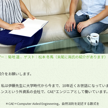
ー：菊地 遥 、
ゲスト：松本 冬馬
（末尾に両氏の紹介があります）
紹介をお願いします。
。私は伊藤先生に大学時代から今まで、10年近くお世話になってい
メンスという外資系の会社で、CAE*エンジニアとして働いています
＊CAE＝Computer Aided Engineering。自然法則を記述する数式を