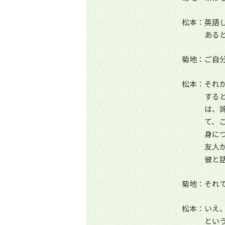
松本：英語
ある
菊地：ご自
松本：それ
する
は、
て、
身に
友人
彼と
菊地：それ
松本：いえ
とい