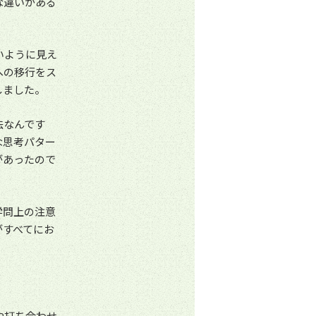
な違いがある
いように見え
への移行をス
しました。
法なんです
な思考パター
があったので
学問上の注意
がすべてにお
や打ち合わせ