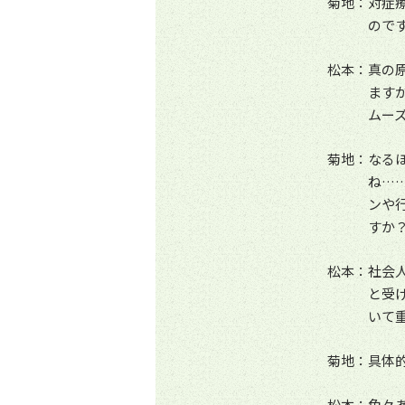
菊地：対症
ので
松本：真の
ます
ムー
菊地：なる
ね…
ンや
すか
松本：社会
と受
いて
菊地：具体
松本：色々