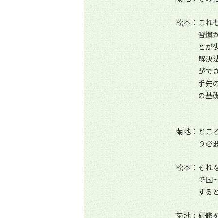
松本：これ
習慣
とが
解決
がで
手先
の基
菊地：とこ
り必
松本：それ
で困
する
菊地：研修