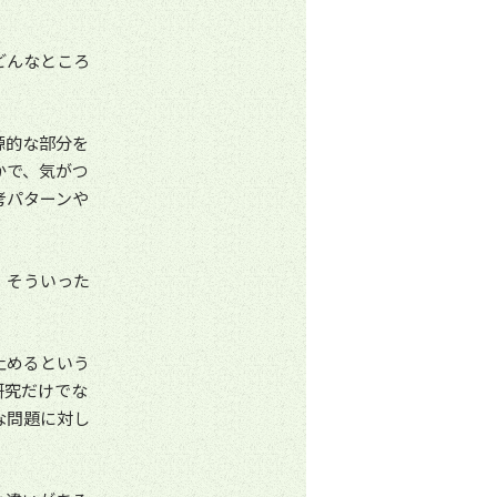
どんなところ
源的な部分を
かで、気がつ
考パターンや
、そういった
止めるという
研究だけでな
な問題に対し