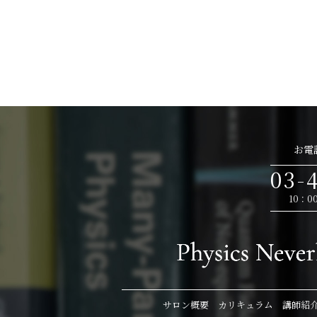
お電
03-
10：0
サロン概要
カリキュラム
講師紹