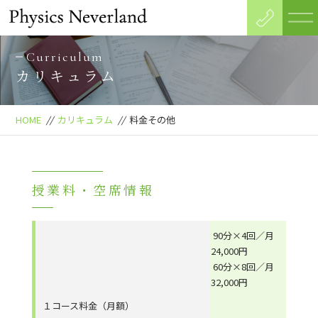
Curriculum
カリキュラム
HOME
//
カリキュラム
//
料金その他
授業料・空席情報
90分×4回／月
24,000円
60分×8回／月
32,000円
１コース料金（月額）