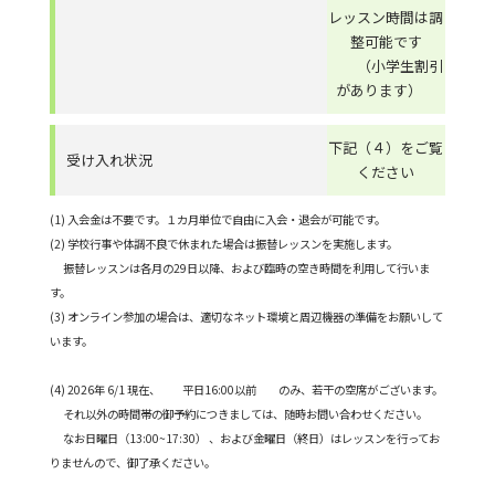
レッスン時間は調
整可能です
（小学生割引
があります）
下記（４）をご覧
受け入れ状況
ください
(1) 入会金は不要です。１カ月単位で自由に入会・退会が可能です。
(2) 学校行事や体調不良で休まれた場合は振替レッスンを実施します。
振替レッスンは各月の29日以降、および臨時の空き時間を利用して行いま
す。
(3) オンライン参加の場合は、適切なネット環境と周辺機器の準備をお願いして
います。
(4) 2026年 6/1 現在、 平日16:00以前 のみ、若干の空席がございます。
それ以外の時間帯の御予約につきましては、随時お問い合わせください。
なお日曜日（13:00~17:30） 、および金曜日（終日）はレッスンを行ってお
りませんので、御了承ください。