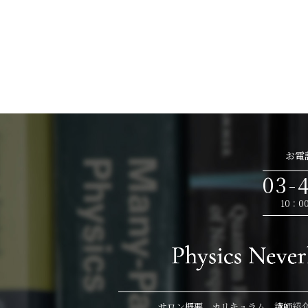
お電
03-
10：0
サロン概要
カリキュラム
講師紹